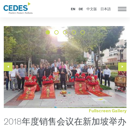
新
Go
Jump
Jump
Jump
闻
to
to
to
to
EN
DE
中文版
日本語
Tog
homepage
navigation
content
footer
nav
Previous
Next
Slide
Slide
Fullscreen Gallery
2018年度销售会议在新加坡举办