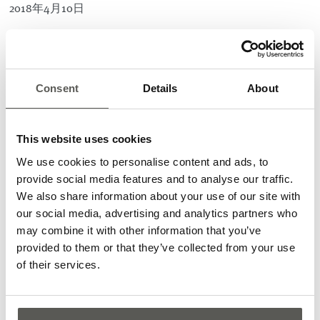
2018年4月10日
电梯和自动扶梯的安全性、为高龄和低龄用户
提供保护以及飞行时间（TOF）技术是近期于
新加坡举办的2018年度销售会议的三个主题。
Consent
Details
About
CEDES总经理、销售人员、业务部门负责人以及产品经理齐
聚一堂确定了未来十二个月及以后的工作重心和当务之急。
This website uses cookies
战略研讨、产品路线和预算管理是此次为期五天会议的核
We use cookies to personalise content and ads, to
心。本次会议由CEDES亚太子公司总经理C.H.Keay及他的团
provide social media features and to analyse our traffic.
队负责组织协调，他们的付出保证了与会者们在一天的辛苦
We also share information about your use of our site with
工作之后能够享受到新加坡最好的美景、音乐和美食。
our social media, advertising and analytics partners who
一年一度的Bison销售奖由CEDES集团CEO Christian-Erik
may combine it with other information that you’ve
Thöny颁发。CEDES北美分公司因其在2016/17年度的销售额
provided to them or that they’ve collected from your use
增长量而获颁了CGF Bison奖项。总经理Steven Freedman和
of their services.
技术销售经理Jim O’Laughlin进行了领奖。CISS奖项颁给了
CEDES欧洲、非洲、中东及其他地区的销售经理Paul De
Leener以表彰他的GridScan/Mini项目。