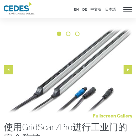
新
Go
Jump
Jump
Jump
闻
to
to
to
to
EN
DE
中文版
日本語
Tog
homepage
navigation
content
footer
nav
Previous
Next
Slide
Slide
Fullscreen Gallery
使用GridScan/Pro进行工业门的