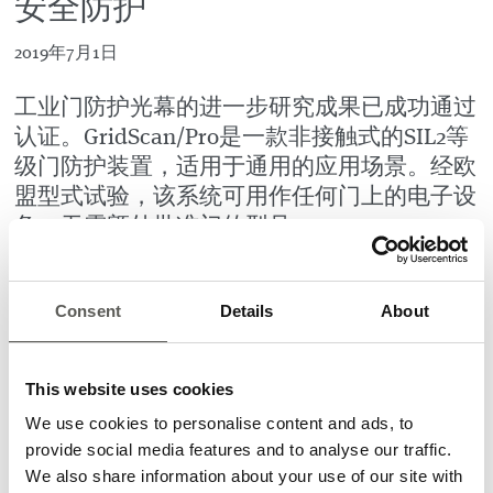
安全防护
2019年7月1日
工业门防护光幕的进一步研究成果已成功通过
认证。GridScan/Pro是一款非接触式的SIL2等
级门防护装置，适用于通用的应用场景。经欧
盟型式试验，该系统可用作任何门上的电子设
备，无需额外批准门的型号。
由于其多输出设计，维修技术人员可以直接决定系统所使用
的输出类型。FSS（OSE）和半导体输出之间的选择是通过
Consent
Details
About
线缆进行的。这一特性使得光幕的仓储要求降低了一半。
“在开发这个新版本时，我们确保了不对GridScan/Mini的连
接技术进行改变”，入口自动化产品经理Jürg Pitschi说道。
This website uses cookies
“这使得将其集成到控制器变得更加容易，因为你可以使用
We use cookies to personalise content and ads, to
与旧版本同型号的线缆。
provide social media features and to analyse our traffic.
新的安全光幕是为潮湿、污染严重的恶劣环境而设计的。安
We also share information about your use of our site with
装的便利性体现在当光幕开启时，其保护范围是自动设置