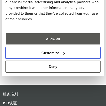
our social media, advertising and analytics partners who
的。且光幕可根据所安装的环境进行范围优化设置，保证系
may combine it with other information that you’ve
统的运行。
provided to them or that they’ve collected from your use
与CEDES的安全单元FSS相结合，GridScan/Pro可完美适用于
of their services.
工业门的升级。为此，我们提供了MOD系统（改装系统），
其交付范围内包含了FSS控制器。该系统可使您的旧门变得
更加安全，并在门控制器不支持安全光幕测试的情况下，通
过免触摸锁定功能进行门的操作。
Allow all
Pitschi确信GridScan/Pro将成为客户的一笔宝贵财富。“经过
一段密集的开发工作，我们十分高兴的推出我们的新产品，
Customize
并期待着为客户解答疑问。
Product information
Deny
服务准则
ISO认证