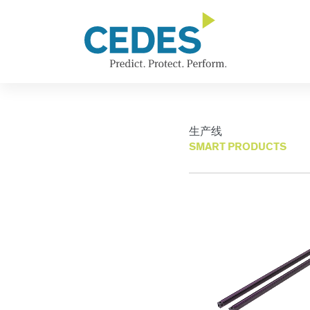
Products
Go
Jump
Jump
Jump
(chinese)
to
to
to
to
homepage
navigation
content
footer
生产线
SMART PRODUCTS