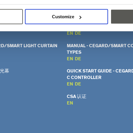
SUCCESS STORY
EN
DE
Customize
DATASHEET - CEGARD/SMAR
TYPES
EN
DE
RD/SMART LIGHT CURTAIN
MANUAL - CEGARD/SMART C
TYPES
EN
DE
能光幕
QUICK START GUIDE - CEGA
C CONTROLLER
EN
DE
CSA 认证
EN