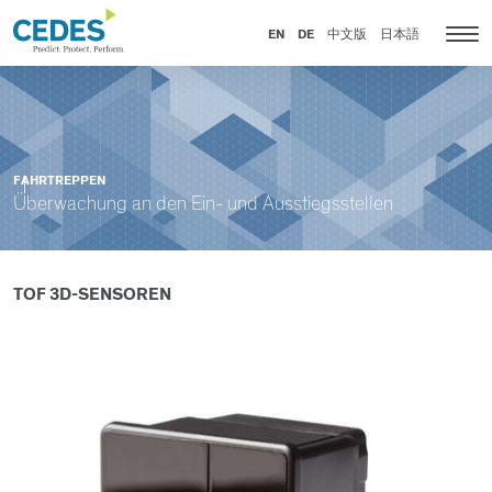
Überwachung
Go
Zur
Jump
Jump
an
to
Navigation
to
to
EN
DE
中文版
日本語
Kat
den
homepage
springen
content
footer
Nav
Ein-
anz
und
Ausstiegsstellen
FAHRTREPPEN
Überwachung an den Ein- und Ausstiegsstellen
TOF 3D-SENSOREN