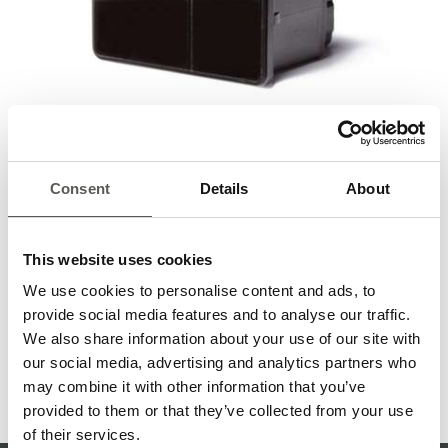
Energieeinsparung mit TOF/Start
Consent
Details
About
TOF/Start erkennt Personen oder Objekte, die sich
Fahrtreppen, Drehflügel- und Karusselltüren, Industrietore
und Schleusen nähern. Querverkehr wird ignoriert - somit
This website uses cookies
wird ein energieeffizienter Betrieb sichergestellt.
We use cookies to personalise content and ads, to
Mehr
provide social media features and to analyse our traffic.
We also share information about your use of our site with
our social media, advertising and analytics partners who
REFLEXIONS-LICHTTASTER
may combine it with other information that you’ve
kontaktieren
Bitte
Sie Ihren Ansprechpartner.
provided to them or that they’ve collected from your use
of their services.