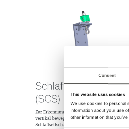
Consent
Schlaffseilschalter
This website uses cookies
(SCS)
We use cookies to personalis
information about your use of
Zur Erkennung der Tragmittelspannung an
other information that you’ve
vertikal bewegten Toren werden
Schlaffseilschalter eingesetzt, die den