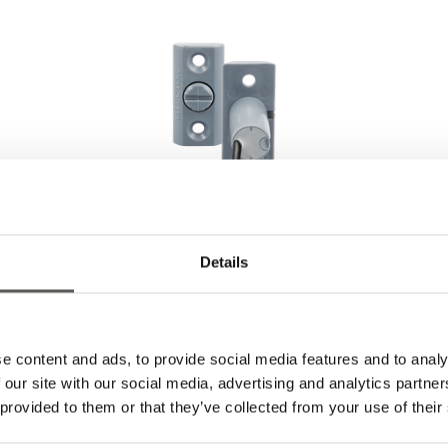
Details
ENTRYSENSE (ENS)
Schlupftüren in kraftbetätigten Toren, unabhängig
e content and ads, to provide social media features and to analy
davon, ob diese in Totmann oder
 our site with our social media, advertising and analytics partn
Automatikbetrieb ausgeführt sind, müssen bei
 provided to them or that they’ve collected from your use of their
jeder Torbewegung sicher verriegelt sein. Der
Antrieb darf nicht anlaufen, solange die Tür nicht