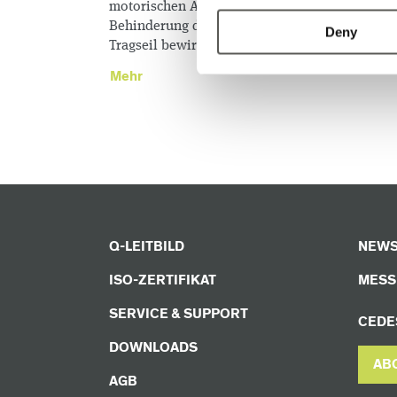
motorischen Antrieb stoppen, sobald eine
Behinderung des Torlaufs ein z.B. erschlaffend
Deny
Tragseil bewirkt.
Mehr
Q-LEITBILD
NEWS
ISO-ZERTIFIKAT
MESS
SERVICE & SUPPORT
CEDE
DOWNLOADS
AB
AGB