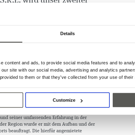
.R.L. wird unser zweiter
ndort in Europa sein.
uar 2023 offiziell registriert und alle
Details
ind nun erfolgreich abgeschlossen. Während
in Betracht gezogen wurden, überzeugte Sibiu
undliches Klima aus und erzielte das beste
 von sozialen und finanziellen Kriterien. Die gute
lokalen Behörden, ein solides Geschäftsnetzwerk
e content and ads, to provide social media features and to analy
izierten Arbeitskräften gehörten zu den
 our site with our social media, advertising and analytics partn
 Der Rekrutierungsprozess ist im Gange, viele
 provided to them or that they’ve collected from your use of their
ben sich bereits für administrative Stellen
nstellungsrunde für Produktionsmitarbeitende
n, und wir hoffen auf ein ebenso grosses
r sind insgesamt 25 neue Arbeitsplätze geplant.
Customize
ter von CEDES Hermannstadt SRL ist
Tudor Avram
,
rund seiner umfassenden Erfahrung in der
 der Region wurde er mit dem Aufbau und der
rts beauftragt. Die hierfür angemietete