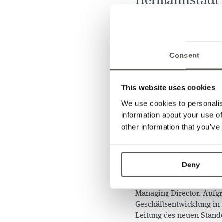
Hermannstadt S
Produktionssta
Die Firma wurde am 9. Jan
Consent
Genehmigungsverfahren s
verschiedene Standorte 
durch sein wirtschaftsfre
This website uses cookies
Ergebnis nach einer Reihe
Zusammenarbeit mit den 
We use cookies to personalis
und der Zugang zu qualif
information about your use of
entscheidenden Faktoren.
other information that you’ve
talentierte Kandidaten ha
beworben. Die zweite Ei
steht in diesem Sommer a
Interesse. Für dieses Jah
Deny
Der allererste Mitarbei
Managing Director. Aufg
Geschäftsentwicklung in
Leitung des neuen Stando