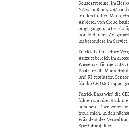
Sensorsysteme. Im Herbs
NAEC in Reno, USA und in
für den breiten Markt ei
Anbieter von Cloud-basi
eingegangen. IoT-verknüp
komplett neue Ausgangsla
insbesondere im Service
Patrick hat in seiner Ve
Aufzugsbereich im grosse
Wissen ist für die CEDES
Basis für die Markteinfü
und KI-gestützten Senso
für die CEDES Gruppe ges
Patrick Bass wird die C
führen und die Strukture
anheben. Dazu wünsche i
freue mich, in den nächst
Präsident des Verwaltungs
Spezialprojekten.