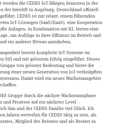
t werden die CEDES IoT-fähigen Sensoren in der
 der Interlift in Augsburg, Deutschland offiziell
ngeführt. CEDES ist mit relayr, einem führenden
erten IoT-Lösungen (SaaS/DaaS), eine Kooperation
fte Anlagen, in Kombination mit KI, bieten eine
ge, um Aufzüge in ihrer Effizienz im Betrieb und
 auf ein anderes Niveau anzuheben.
rgangenheit bereits komplette IoT-Systeme im
n Stil und mit grösstem Erfolg eingeführt. Dieses
 Gruppe von grösster Bedeutung und bietet die
hrung einer neuen Generation von IoT-verknüpften
rsystemen. Damit wird ein neues Wachstumsgebiet
chaffen.
EDES Gruppe durch die nächste Wachstumsphase
n und Prozesse auf ein nächstes Level
ch ihm und der CEDES Familie viel Glück. Ich
en Jahren weiterhin für CEDES tätig zu sein, als
rates, Mitglied des Beirates und als Berater in