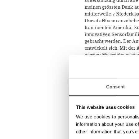
Unterstützung durch all
meinen grössten Dank au
mittlerweile 7 Niederlas
Umsatz Niveau anzuheben
Kontinenten Amerika, Eur
innovativen Sensorfamili
gebracht werden. Der An
entwickelt sich. Mit der
werden Massstäbe gesetzt
auch im «Commodity»-Ber
mit in China entwickelt
Produkte an. Im Markt A
Komplettanbieter von Sen
Consent
Industrietore ist CEDES
Weltmarktführer in Sens
This website uses cookies
Grösste Aufmerksamkeit 
Patrick, der Entwicklung
We use cookies to personalis
world’s most valuable res
information about your use of
wächst rasant, 2022 201b
other information that you’ve
Praxis.