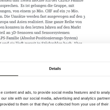
e Höhen und Tiefen möchte ich der CEDES Familie
ssprechen. Es ist gelungen die Gruppe, mit
sungen, von einem 50 Mio. CHF auf ein 70 Mio.
. Die Umsätze werden fast ausgewogen auf den 3
opa und Asien realisiert. Eine ganze Reihe von
en konnten in den letzten Jahren auf den Markt
teil an 3D-Sensoren und Sensorsystemen
 APS-Familie (Absolut-Positionierungs-System)
 und sie läuft zurzeit in Stückzahlen hoch. Aber
eich konnte sich CEDES behaupten und bietet
en und produzierten Sensoren wettbewerbsfähige
ufzug & Fahrtreppen nimmt CEDES als
sorik eine führende Stellung ein und im Bereich
Details
 nach der Akquisition von VITECTOR der
orsystemen.
schenkt CEDES, unter der erfahrenen Leitung von
 des IoT Marktes. Wie «The Economist» sagt; “the
e content and ads, to provide social media features and to analy
ource is no longer oil, but data”. Der IoT Markt
 our site with our social media, advertising and analytics partn
n USD, 2027 483bn USD, und etabliert sich in der
 provided to them or that they’ve collected from your use of their