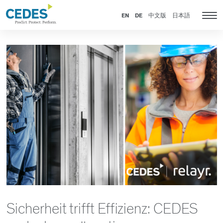
News
Go
Zur
Jump
Jump
to
Navigation
to
to
EN
DE
中文版
日本語
Kat
homepage
springen
content
footer
Nav
anz
Sicherheit trifft Effizienz: CEDES