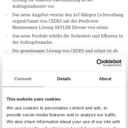
Lösung zur smarten Datennutzung in der
Aufzugsindustrie vor.
Das neue Angebot vereint den IoT-fähigen Lichtvorhang
cegard/Smart von CEDES mit der Predictive
Maintenance Lösung SKYLER Elevate von relayr.
Das neue Produkt erhöht die Sicherheit und Effizienz in
der Aufzugsbranche.
Die gemeinsame Lösung von CEDES und relayr ist ab
heute verfügbar.
„Wir sind davon überzeugt, dass Unternehmen mit Daten die
hohen Anforderungen der Zukunft meistern. Das gilt
Consent
Details
About
insbesondere für die Aufzugsbranche“, sagt Jessica Poliner,
CEO von relayr. „Die neue Lösung mit CEDES bestätigt
unsere Überzeugung, da die Aufzugsbranche dadurch
Erkenntnisse gewinnt, die sowohl zu mehr Sicherheit als
This website uses cookies
auch betrieblicher Effizienz beitragen werden.”
We use cookies to personalise content and ads, to
Die neue Lösung für die Aufzugsbranche vereint die
provide social media features and to analyse our traffic.
Sensorfunktionen des IoT-fähigen Lichtvorhangs
We also share information about your use of our site with
cegard/Smart mit SKYLER Elevate, den IoT-gestützten