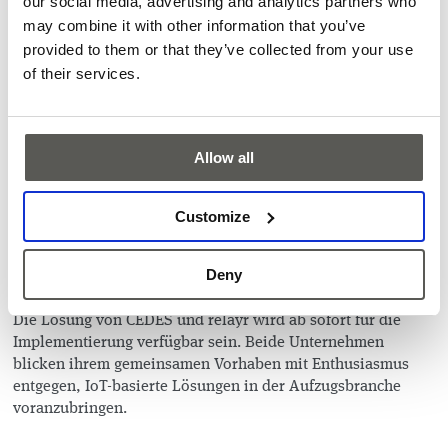
our social media, advertising and analytics partners who
Predictive Maintenance Services von relayr. Diese
may combine it with other information that you’ve
Kombination resultiert in einer Steigerung der funktionalen
provided to them or that they’ve collected from your use
Effizienz, garantiert einen reibungslosen und sicheren
of their services.
Betrieb und ermöglicht datengesteuerte Entscheidungen zur
Optimierung von Aufzugssystemen.
„Unsere gemeinsame Lösung vereint die jahrzehntelange
Allow all
Erfahrung von CEDES in der Entwicklung von
Sicherheitslichtvorhängen für Aufzüge mit dem Fachwissen
von relayr im Bereich der IoT-Technologie”, erklärt Patrick
Customize
Bass, CEO von CEDES. „Indem wir unsere Stärken
miteinander vereinen, geben wir der Aufzugsbranche ein
revolutionäres Werkzeug an die Hand und heben Effizienz,
Deny
Sicherheit und Benutzererlebnis auf ein neues Level.”
Die Lösung von CEDES und relayr wird ab sofort für die
Implementierung verfügbar sein. Beide Unternehmen
blicken ihrem gemeinsamen Vorhaben mit Enthusiasmus
entgegen, IoT-basierte Lösungen in der Aufzugsbranche
voranzubringen.