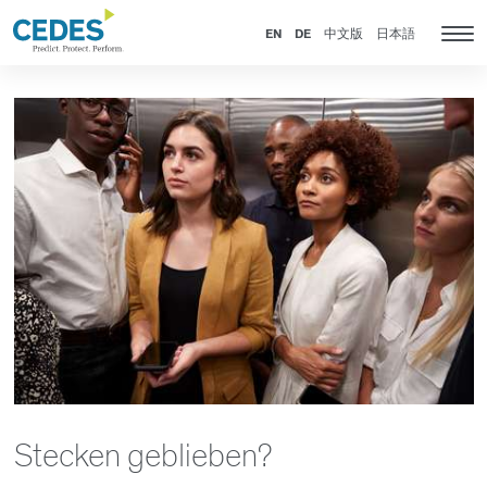
News
Go
Zur
Jump
Jump
to
Navigation
to
to
EN
DE
中文版
日本語
Kat
homepage
springen
content
footer
Nav
anz
Stecken geblieben?