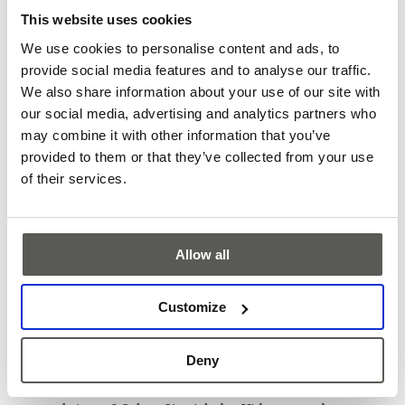
bevor der Kunde anruft, um eine Störung zu melden.
This website uses cookies
Aufzugstechniker erhalten verwertbare Informationen
We use cookies to personalise content and ads, to
über die Ursache und den Ort des Fehlers direkt auf ihre
provide social media features and to analyse our traffic.
mobilen Geräte, sodass sie vorbereitet ankommen und
We also share information about your use of our site with
Probleme beim ersten Besuch schnell beheben
our social media, advertising and analytics partners who
können.
may combine it with other information that you’ve
Facility Manager können alle Aufzüge im Blick behalten
provided to them or that they’ve collected from your use
und erkennen, ob es ein Problem gibt, das sofort
of their services.
behoben werden muss, oder ob ein erhöhter
Wartungsbedarf in den Stockwerken mit dem meisten
Verkehr besteht.
Immobilieneigentümer erhalten durch die Analyse des
Allow all
Personenflusses wertvolle Einblicke in die
Gebäudenutzung.
Customize
Letztendlich sorgt CEDES Elevate für Ihren Seelenfrieden,
indem sie die Betriebszeit der Aufzüge erhöht und den
Deny
Mietern des Gebäudes die bestmögliche Erfahrung bietet.
Sind Sie daran interessiert, Ihr Unternehmen mit IoT