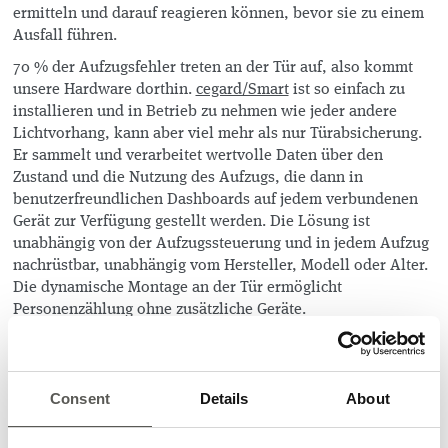
ermitteln und darauf reagieren können, bevor sie zu einem
Ausfall führen.
70 % der Aufzugsfehler treten an der Tür auf, also kommt
unsere Hardware dorthin.
cegard/Smart
ist so einfach zu
installieren und in Betrieb zu nehmen wie jeder andere
Lichtvorhang, kann aber viel mehr als nur Türabsicherung.
Er sammelt und verarbeitet wertvolle Daten über den
Zustand und die Nutzung des Aufzugs, die dann in
benutzerfreundlichen Dashboards auf jedem verbundenen
Gerät zur Verfügung gestellt werden. Die Lösung ist
unabhängig von der Aufzugssteuerung und in jedem Aufzug
nachrüstbar, unabhängig vom Hersteller, Modell oder Alter.
Die dynamische Montage an der Tür ermöglicht
Personenzählung ohne zusätzliche Geräte.
CEDES Elevate
ist unsere cloudbasierte IoT-Plattform für
intelligentes Aufzugsmanagement. Es visualisiert Daten aus
jedem angeschlossenen Aufzug und sorgt so für Transparenz
Consent
Details
About
für alle Beteiligten:
Aufzugsdienstleister können Anomalien erkennen,