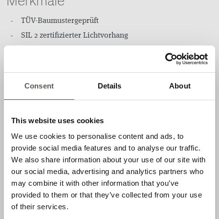
Merkmale
TÜV-Baumustergeprüft
SIL 2 zertifizierter Lichtvorhang
Direkter Einbau in die Führungsschiene des Tors
möglich (Torausblendung)
Serielle Schnittstelle RS485
Consent
Details
About
Einzelstrahl-Information
Einfachste Ausrichtung
Standby-Modus
This website uses cookies
Wartungsdaten
We use cookies to personalise content and ads, to
provide social media features and to analyse our traffic.
Für Torgeschwindigkeiten bis 1.6 m/s
We also share information about your use of our site with
Leistenquerschnitt nur 12 mm × 14.5 mm
our social media, advertising and analytics partners who
may combine it with other information that you’ve
Vorteile
provided to them or that they’ve collected from your use
of their services.