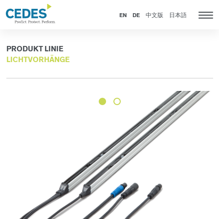
Produkte
Go
Zur
Jump
Jump
to
Navigation
to
to
EN
DE
中文版
日本語
Kat
homepage
springen
content
footer
Nav
anz
PRODUKT LINIE
LICHTVORHÄNGE