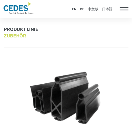
Produkte
Go
Zur
Jump
Jump
to
Navigation
to
to
EN
DE
中文版
日本語
Kat
homepage
springen
content
footer
Nav
anz
PRODUKT LINIE
ZUBEHÖR