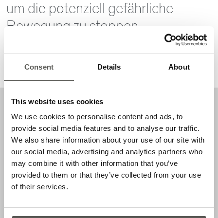
um die potenziell gefährliche
Bewegung zu stoppen.
Ihre Anfrage
Consent
Details
About
This website uses cookies
Anwendungen
We use cookies to personalise content and ads, to
provide social media features and to analyse our traffic.
Sektionaltore
We also share information about your use of our site with
our social media, advertising and analytics partners who
Rolltore
may combine it with other information that you’ve
Schnelllauftore
provided to them or that they’ve collected from your use
Merkmale
of their services.
Grosse Auswahl an unterschiedlichen Gummiprofilen