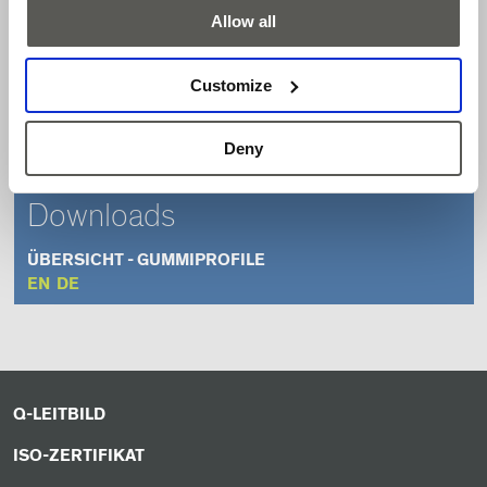
Profilhöhen 30 mm bis 90 mm
Allow all
Profilbreiten 14 mm bis 45 mm
Mit und ohne Dichtlippe in EPDM und NBR erhältlich
Customize
Kundenspezifische Profile erhältlich
Endkappen zum optischen Abschluss (TPE)
Deny
Downloads
ÜBERSICHT - GUMMIPROFILE
EN
DE
Q-LEITBILD
ISO-ZERTIFIKAT