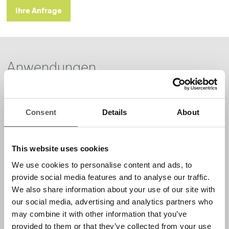
Ihre Anfrage
Anwendungen
Absicherung von Schiebetüren
Absicherung von Garagen- und Industrietoren
Consent
Details
About
Merkmale
Integrierter Kontroller
This website uses cookies
Integrierte LED-Anzeige
We use cookies to personalise content and ads, to
provide social media features and to analyse our traffic.
Ausgang für Fernüberwachung (Telemonitoring-
Statusausgang)
We also share information about your use of our site with
our social media, advertising and analytics partners who
Testeingang für erhöhte Sicherheit
may combine it with other information that you’ve
Schrägstrahlen
provided to them or that they’ve collected from your use