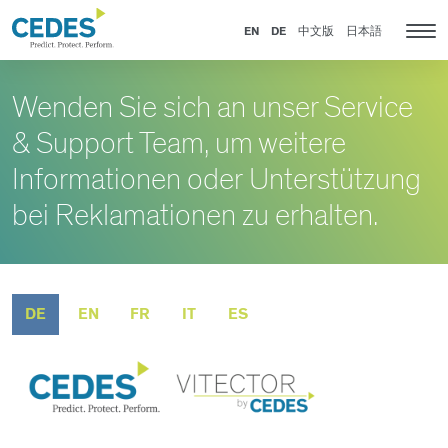
Service
Go
Zur
Jump
Jump
&
to
Navigation
to
to
EN
DE
中文版
日本語
Kat
Support
homepage
springen
content
footer
Nav
anz
Wenden Sie sich an unser Service
& Support Team, um weitere
Informationen oder Unterstützung
bei Reklamationen zu erhalten.
DE
EN
FR
IT
ES