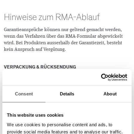
Hinweise zum RMA-Ablauf
Garantieansprüche können nur geltend gemacht werden,
wenn das Verfahren über das RMA-Formular abgewickelt
wird. Bei Produkten ausserhalb der Garantiezeit, besteht
kein Anspruch auf Vergütung.
VERPACKUNG & RÜCKSENDUNG
Bitte verwenden Sie für die Rücksendung der Ware eine
zweckmässige Verpackung, analog der von uns
zugesandten. Bei ESD-empfindlichen Rücksendungen
Consent
Details
About
verwenden Sie bitte eine nach ESD-Richtlinien
entsprechende Verpackung. Achten Sie darauf, dass sich auf
jedem Produkt das originiale Seriennummernlabel befindet.
This website uses cookies
Bei unzureichender Transportverpackung (z.B. einzelne
We use cookies to personalise content and ads, to
Komponenten nicht in antistatische Folie verpackt, Ware
provide social media features and to analyse our traffic.
nicht ausreichend geschützt), lehnen wir jegliche