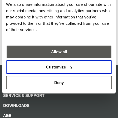
We also share information about your use of our site with
Garantieansprüche ab. Transportschäden aufgrund
our social media, advertising and analytics partners who
mangelhafter Verpackung gehen zu Lasten des Absenders.
may combine it with other information that you’ve
Wir bitten Sie bei der Rücksendung, die mitgesendete
Etikette aussen am Paket anzubringen.
provided to them or that they’ve collected from your use
of their services.
Ich habe die Bedingungen gelesen. Weiter zum RMA-
(Pflichtfeld)
Formular.
Allow all
Customize
Q-LEITBILD
Deny
ISO-ZERTIFIKAT
SERVICE & SUPPORT
DOWNLOADS
AGB