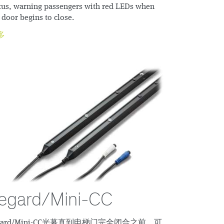
tus, warning passengers with red LEDs when
 door begins to close.
多
egard/Mini-CC
egard/Mini-CC光幕直到电梯门完全闭合之前，可