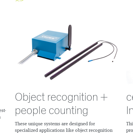
Object recognition +
c
people counting
I
est-
n
These unique systems are designed for
Thi
specialized applications like object recognition
pro