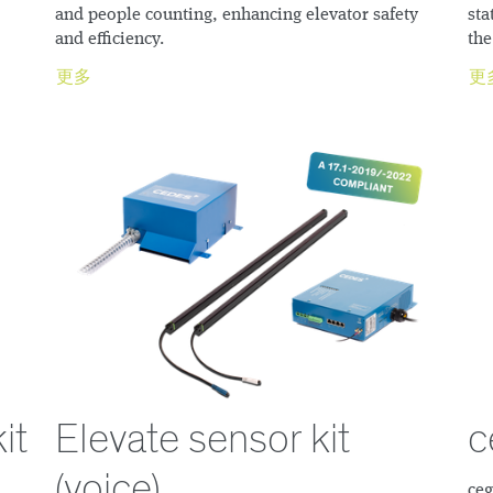
and people counting, enhancing elevator safety
sta
and efficiency.
the
更多
更
it
Elevate sensor kit
c
(voice)
c