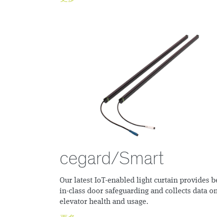
cegard/Smart
Our latest IoT-enabled light curtain provides b
in-class door safeguarding and collects data o
elevator health and usage.