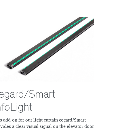
egard/Smart
nfoLight
s add-on for our light curtain cegard/Smart
vides a clear visual signal on the elevator door