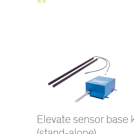
更多
Elevate sensor base k
(stand-alone)