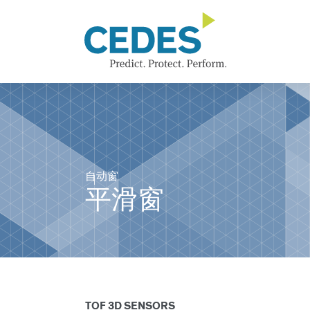
平
Go
Jump
Jump
Jump
滑
to
to
to
to
窗
homepage
navigation
content
footer
自动窗
平滑窗
TOF 3D SENSORS