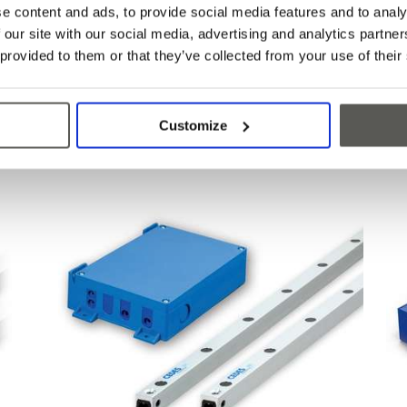
e content and ads, to provide social media features and to analy
easygard
c
 our site with our social media, advertising and analytics partn
 provided to them or that they’ve collected from your use of their
其可
CEDES easygard100 光幕的设计符合最新的电梯门
c
需
要求。产品符合 EN81-20 规范，性能卓越，满足
处
最高质量期望。
域
Customize
更多
更