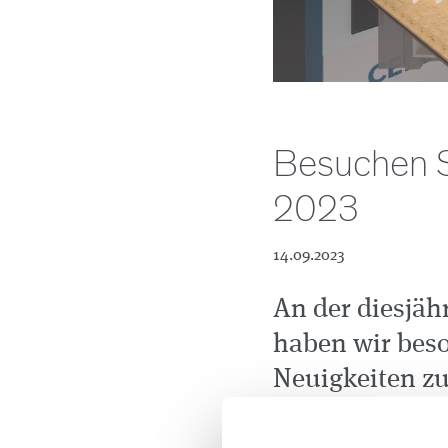
Besuchen Si
2023
14.09.2023
An der diesjähr
haben wir bes
Neuigkeiten z
relayr feiern w