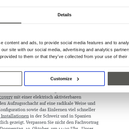
rechenden IoT-Lösung für die
e. Ein Besuch am CEDES-
Details
ch!
d relayr eine
strategische Partnerschaft
bekannt
s so weit – wir sind bereit, unsere gemeinsame
e content and ads, to provide social media features and to analy
 Lassen Sie uns zusammen in die
IoT-Welt
 our site with our social media, advertising and analytics partn
den, wie Sie Ihr Geschäft mithilfe der neuesten
 provided to them or that they’ve collected from your use of their
kunft aufrüsten können. Die Zustandsüberwachung
ortfolio und datenbasierte Wartung sind nur
eres Angebots. Besuchen Sie unseren Stand und
Customize
bst während einer Demonstration.
en blieb CEDES nicht untätig. Die Kombination
covery
mit einer elektrisch aktivierbaren
den Aufzugsschacht auf eine radikale Weise und
onfiguration sowie das Einlernen viel schneller
Installationen
in der Schweiz und in Spanien
lich gezeigt. Verpassen Sie nicht den Fachvortrag
onnerstag, 19. Oktober, um 14:30 Uhr
. Unser