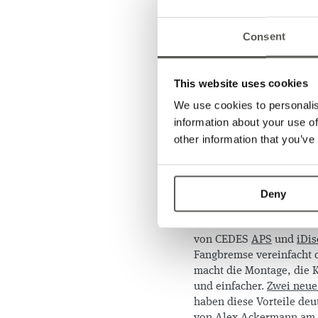
unserer bahnb
Aufzugsbranch
Consent
Stand lohnt si
This website uses cookies
Im April haben CEDES un
gegeben. Im Herbst ist e
We use cookies to personalis
Lösung zu präsentieren.
information about your use of
eintauchen und herausfin
other information that you’ve
Technologien für die Zu
aller Anlagen in Ihrem P
manche der Vorteile uns
Deny
überzeugen Sie sich sel
Auch in anderen Bereich
von CEDES
APS
und
iDis
Fangbremse vereinfacht 
macht die Montage, die K
und einfacher.
Zwei neue 
haben diese Vorteile deut
von
Alex Ackermann am D