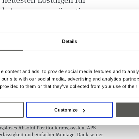
e neuesten Lösungen für
hrtreppen zu präsentieren.
von 150’000 Quadratmetern voller modernster
 Herz höher schlagen - während vier geschäftigen
Details
WEE Expo 2023 mehr als 130’000 Besucher. Manfred
i CEDES, bewertete die Messe als Erfolg: „Die
ervorragende Gelegenheit, OEM-Vertreter zu
 Türüberwachungs- und
ngen zu sprechen. Vor allem unser 3D-ToF-Sensor
e content and ads, to provide social media features and to analy
olut-Positionierungssystem CEDES APS stiessen
 our site with our social media, advertising and analytics partn
as positive Feedback der Kunden bestätigt unser
 provided to them or that they’ve collected from your use of their
de und zuverlässige Lösungen für die
n.“
st nicht der einzige Vorteil unseres 3D-Sensors
Customize
aumüberwachung. Es erhöht auch die Effizienz des
s die Türöffnungshaltezeit reduziert. Unser
ngsloses Absolut-Positionierungssystem
APS
rlässigkeit und einfacher Montage. Dank seiner