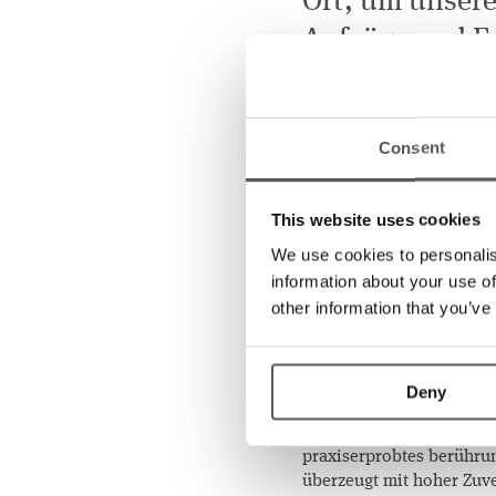
Ort, um unser
Aufzüge und Fa
Die Ausstellungsfläche 
Aufzugstechnik lässt das
Consent
Tagen verzeichnete die 
Stein, Produktmanager be
WEE Expo bot uns eine h
This website uses cookies
treffen und über unsere
Schachtinformationslösu
We use cookies to personalis
IMS 100 Pro und das Abs
information about your use of
auf grosses Interesse. D
other information that you’ve
Engagement, herausragen
Aufzugsbranche zu liefer
Zusätzliche Absicherung i
Deny
IMS 100 Pro
für die Vorr
Aufzugsbetriebs, indem e
praxiserprobtes berühru
überzeugt mit hoher Zuve